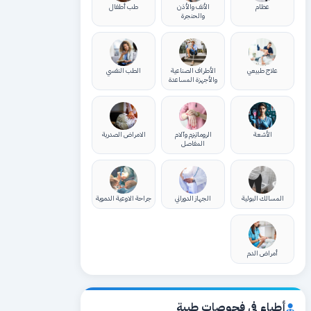
عظام
الأنف والأذن
طب أطفال
والحنجرة
علاج طبيعي
الأطراف الصناعية
الطب النفسي
والأجهزة المساعدة
الأشعة
الروماتيزم وآلام
الامراض الصدرية
المفاصل
المسالك البولية
الجهاز الدوراني
جراحة الاوعية الدموية
أمراض الدم
أطباء في فحوصات طبية