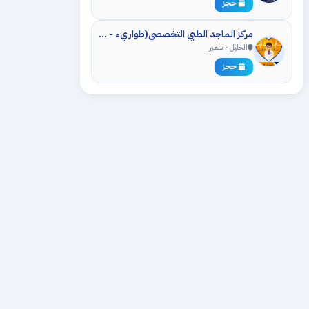
حجز
مركز الماجد الطبي التخصصي(طواريء - عيادات - مختبر - اشعه)
الخليل - سعير
حجز