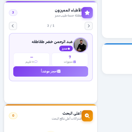
الأطباء المميزون
3
مفعّلة خدمة طبيب مميز
1 / 3
عبد الرحمن خضر طقاطقه
مميز
—
7
حجوزات
0 تقييم
احجز موعداً
أعلى البحث
0
اشتراكات أعلى نتائج البحث