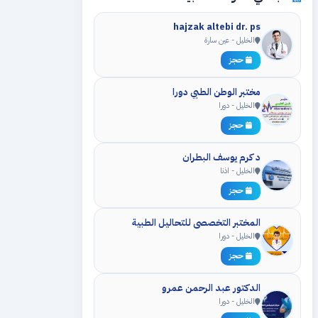
hajzak altebi dr. ps
الخليل - عين سارة
حجز
مختبر الوطن الطبي دورا
الخليل - دورا
حجز
د كرم يوسف البطران
الخليل - اذنا
حجز
المختبر التخصصي للتحاليل الطبية
الخليل - دورا
حجز
الدكتور عبد الرحمن عمرو
الخليل - دورا