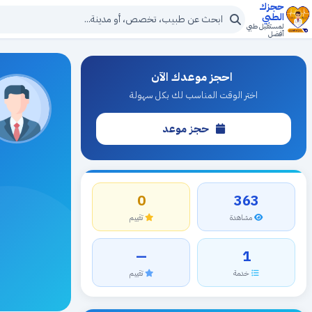
حجزك
الطبي
لمستقبل طبي
أفضل
احجز موعدك الآن
اختر الوقت المناسب لك بكل سهولة
حجز موعد
0
363
مشاهدة
تقييم
—
1
خدمة
تقييم