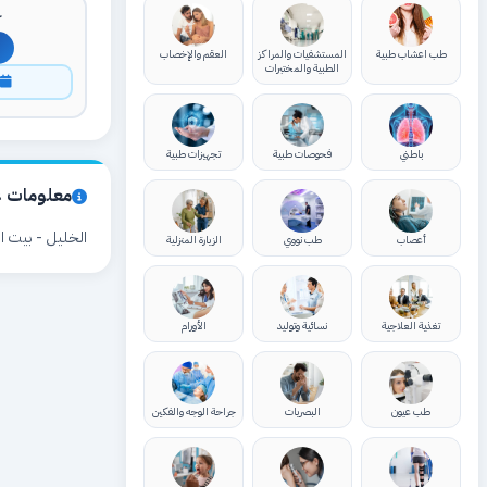
ك
طب اعشاب طبية
المستشفيات والمراكز
العقم والإخصاب
الطبية والمختبرات
ا
باطني
فحوصات طبية
تجهيزات طبية
معلومات ع
الخليل - بيت ام
أعصاب
طب نووي
الزيارة المنزلية
تغذية العلاجية
نسائية وتوليد
الأورام
طب عيون
البصريات
جراحة الوجه والفكين