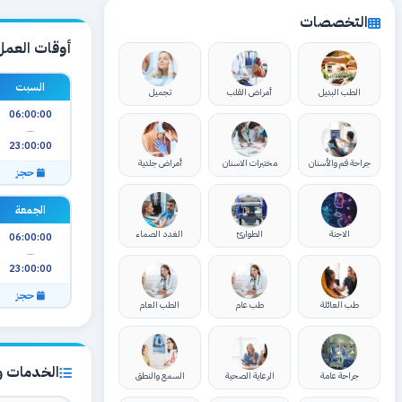
التخصصات
أوقات العمل
السبت
الطب البديل
أمراض القلب
تجميل
06:00:00
—
23:00:00
جراحة فم والأسنان
مختبرات الاسنان
أمراض جلدية
حجز
الجمعة
الاجنة
الطوارئ
الغدد الصماء
06:00:00
—
23:00:00
حجز
طب العائلة
طب عام
الطب العام
الخدمات وا
جراحة عامة
الرعاية الصحية
السمع والنطق