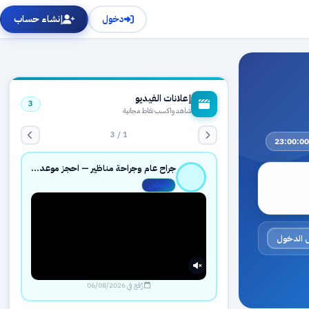
دخول
إنشاء حساب
إعلانات الفيديو
3
شاهد واكسب نقاط مجانية
1 / 3
جراح عام وجراحة مناظير — احجز موعدك بثقة عبر حجزك الطبي
مفعّل
 الدخول
رُفع في 06/08/2026