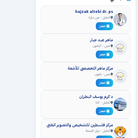
hajzak altebi dr. ps
الخليل - عين سارة
حجز
ماهر عبد جبار
جنين - اليامون
حجز
مركز ماهر التخصصي للأشعة
جنين - يامون
حجز
د كرم يوسف البطران
الخليل - اذنا
حجز
مركز فلسطين للتشخيص والتصوير الطبي
الخليل - دوار الصحة