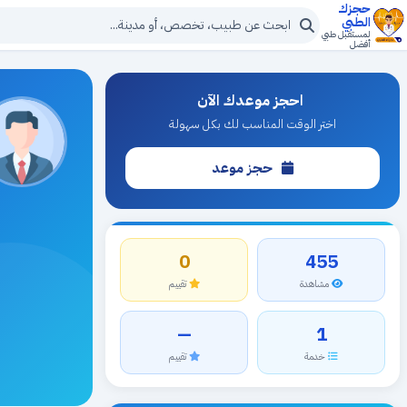
حجزك
الطبي
لمستقبل طبي
أفضل
احجز موعدك الآن
اختر الوقت المناسب لك بكل سهولة
حجز موعد
0
455
مشاهدة
تقييم
—
1
خدمة
تقييم