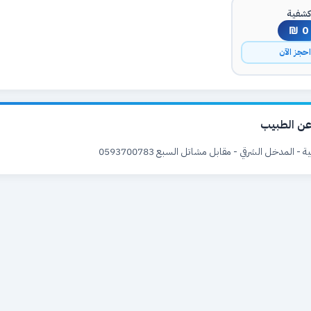
شفية
0 ₪
حجز الآن
ن الطبيب
 - المدخل الشرقي - مقابل مشاتل السبع 0593700783