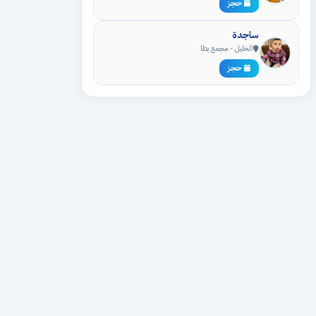
حجز
ساجدة
الخليل - مجمع يطا
حجز