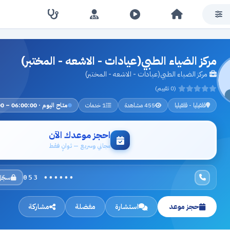
مركز الضياء الطبي(عيادات - الاشعه - المختبر)
مركز الضياء الطبي(عيادات - الاشعه - المختبر)
(0 تقييم)
قلقيليا - قلقيليا
455 مشاهدة
1 خدمات
متاح اليوم · 06:00:00 – 23:00:00
احجز موعدك الآن
مجاني وسريع — ثوانٍ فقط
سجّل
053 ••••••
حجز موعد
استشارة
مفضلة
مشاركة