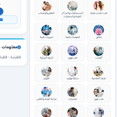
ك
طب اعشاب طبية
المستشفيات والمراكز
العقم والإخصاب
الطبية والمختبرات
ا
باطني
فحوصات طبية
تجهيزات طبية
معلومات ع
قلقيلية - قلقيلية
أعصاب
طب نووي
الزيارة المنزلية
تغذية العلاجية
نسائية وتوليد
الأورام
طب عيون
البصريات
جراحة الوجه والفكين