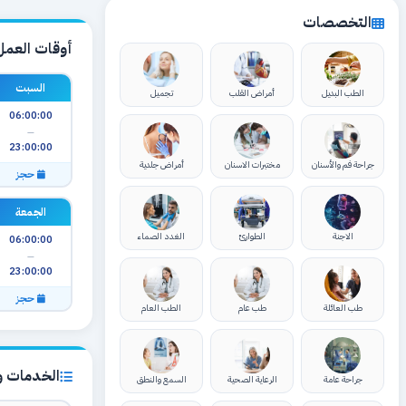
التخصصات
أوقات العمل
السبت
الطب البديل
أمراض القلب
تجميل
06:00:00
—
23:00:00
جراحة فم والأسنان
مختبرات الاسنان
أمراض جلدية
حجز
الجمعة
الاجنة
الطوارئ
الغدد الصماء
06:00:00
—
23:00:00
حجز
طب العائلة
طب عام
الطب العام
الخدمات وا
جراحة عامة
الرعاية الصحية
السمع والنطق