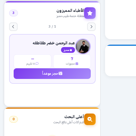
الأطباء المميزون
3
مفعّلة خدمة طبيب مميز
1 / 3
عبد الرحمن خضر طقاطقه
مميز
—
7
حجوزات
0 تقييم
احجز موعداً
أعلى البحث
0
اشتراكات أعلى نتائج البحث