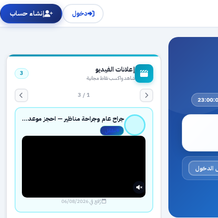
دخول
إنشاء حساب
إعلانات الفيديو
3
شاهد واكسب نقاط مجانية
1 / 3
جراح عام وجراحة مناظير — احجز موعدك بثقة عبر حجزك الطبي
مفعّل
 الدخول
رُفع في 06/08/2026