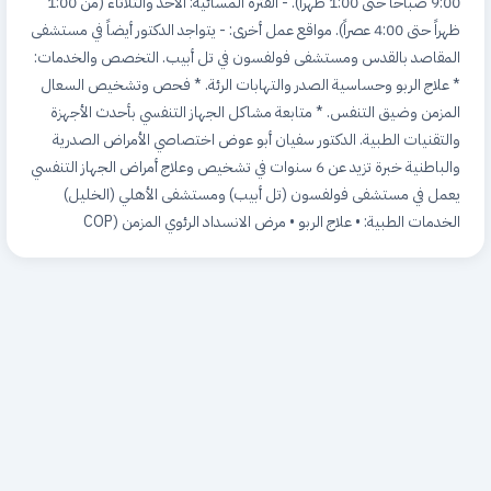
9:00 صباحاً حتى 1:00 ظهراً). - الفترة المسائية: الأحد والثلاثاء (من 1:00
ظهراً حتى 4:00 عصراً). مواقع عمل أخرى: - يتواجد الدكتور أيضاً في مستشفى
المقاصد بالقدس ومستشفى فولفسون في تل أبيب. التخصص والخدمات:
* علاج الربو وحساسية الصدر والتهابات الرئة. * فحص وتشخيص السعال
المزمن وضيق التنفس. * متابعة مشاكل الجهاز التنفسي بأحدث الأجهزة
والتقنيات الطبية. الدكتور سفيان أبو عوض اختصاصي الأمراض الصدرية
والباطنية خبرة تزيد عن 6 سنوات في تشخيص وعلاج أمراض الجهاز التنفسي
يعمل في مستشفى فولفسون (تل أبيب) ومستشفى الأهلي (الخليل)
الخدمات الطبية: • علاج الربو • مرض الانسداد الرئوي المزمن (COP