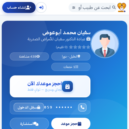
إنشاء حساب
سفيان محمد أبوعوض
عيادة الدكتور سفيان للأمراض الصدرية
(0 تقييم)
الخليل - دورا
438 مشاهدة
1 خدمات
احجز موعدك الآن
مجاني وسريع — ثوانٍ فقط
سجّل الدخول
059 ••••••
حجز موعد
استشارة