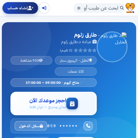
إنشاء حساب
طارق زلوم
عيادة د.طارق زلوم
(0 تقييم)
الخليل - الهيبرون سنتر
930 مشاهدة
1 خدمات
متاح اليوم · 09:00:00 – 17:00:00
احجز موعدك الآن
مجاني وسريع — ثوانٍ فقط
سجّل الدخول
059 ••••••