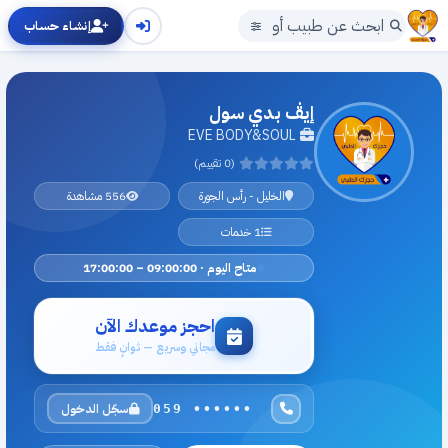
إنشاء حساب
إيڤ بدي سول
EVE BODY&SOUL
(0 تقييم)
الخليل - رأس الجورة
556 مشاهدة
1 خدمات
متاح اليوم · 09:00:00 – 17:00:00
احجز موعدك الآن
مجاني وسريع — ثوانٍ فقط
سجّل الدخول
059 ••••••