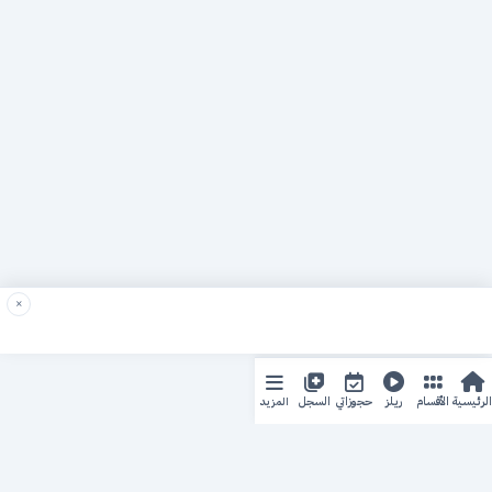
×
المزيد
الرئيسية
الأقسام
ريلز
حجوزاتي
السجل