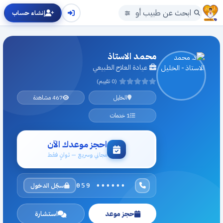
إنشاء حساب
محمد الاستاذ
عيادة العلاج الطبيعي
(0 تقييم)
الخليل
467 مشاهدة
1 خدمات
احجز موعدك الآن
مجاني وسريع — ثوانٍ فقط
سجّل الدخول
059 ••••••
حجز موعد
استشارة