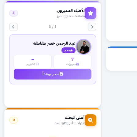
الأطباء المميزون
3
مفعّلة خدمة طبيب مميز
1 / 3
عبد الرحمن خضر طقاطقه
مميز
—
7
حجوزات
0 تقييم
احجز موعداً
أعلى البحث
0
اشتراكات أعلى نتائج البحث