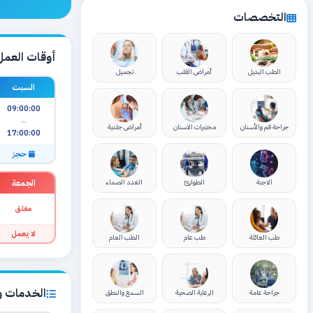
التخصصات
أوقات العمل
الطب البديل
أمراض القلب
تجميل
السبت
09:00:00
—
جراحة فم والأسنان
مختبرات الاسنان
أمراض جلدية
17:00:00
حجز
الجمعة
الاجنة
الطوارئ
الغدد الصماء
مغلق
لا يعمل
طب العائلة
طب عام
الطب العام
الخدمات وا
جراحة عامة
الرعاية الصحية
السمع والنطق