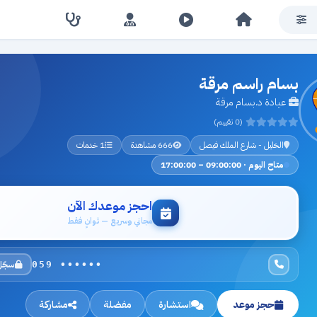
بسام راسم مرقة
عيادة د.بسام مرقة
(0 تقييم)
الخليل - شارع الملك فيصل
666 مشاهدة
1 خدمات
متاح اليوم · 09:00:00 – 17:00:00
احجز موعدك الآن
مجاني وسريع — ثوانٍ فقط
سجّل
059 ••••••
حجز موعد
استشارة
مفضلة
مشاركة