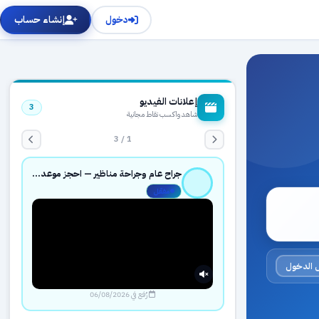
دخول
إنشاء حساب
إعلانات الفيديو
3
شاهد واكسب نقاط مجانية
1 / 3
جراح عام وجراحة مناظير — احجز موعدك بثقة عبر حجزك الطبي
مفعّل
 الدخول
رُفع في 06/08/2026