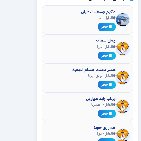
د كرم يوسف البطران
الخليل - اذنا
حجز
وطن سعاده
الخليل - دورا
حجز
عمير محمد هشام الجعبة
الخليل - وادي الهرية
حجز
ايهاب زايد هوارين
الخليل - الظاهرية
حجز
طه رزق حجة
الخليل - دورا