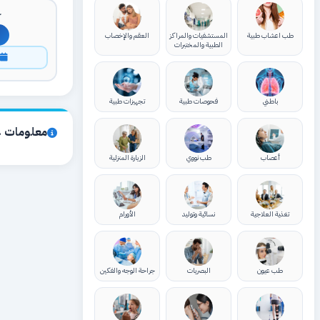
ك
طب اعشاب طبية
المستشفيات والمراكز
العقم والإخصاب
الطبية والمختبرات
ا
باطني
فحوصات طبية
تجهيزات طبية
معلومات ع
أعصاب
طب نووي
الزيارة المنزلية
تغذية العلاجية
نسائية وتوليد
الأورام
طب عيون
البصريات
جراحة الوجه والفكين