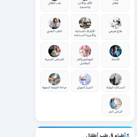
عظام
الأنف والأذن
طب أطفال
والحنجرة
علاج طبيعي
الأطراف الصناعية
الطب النفسي
والأجهزة المساعدة
الأشعة
الروماتيزم وآلام
الامراض الصدرية
المفاصل
المسالك البولية
الجهاز الدوراني
جراحة الاوعية الدموية
أمراض الدم
أطباء في طب أطفال