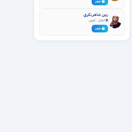
حجز
رنين شاهر بكري
الخليل - قيزون
حجز