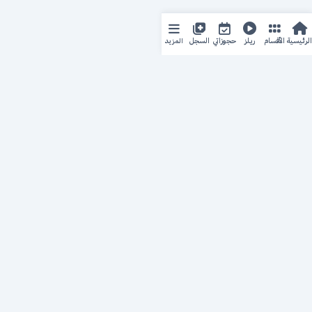
المزيد
الرئيسية
الأقسام
ريلز
حجوزاتي
السجل
حجزك الطبي
لمستقبل طبي أفضل
منصة رقمية متكاملة تربط المرضى بأطبائهم، وتُيسّر إدارة
المواعيد والسجلات الطبية بكل سهولة وأمان.
روابط سريعة
من نحن
خدماتنا