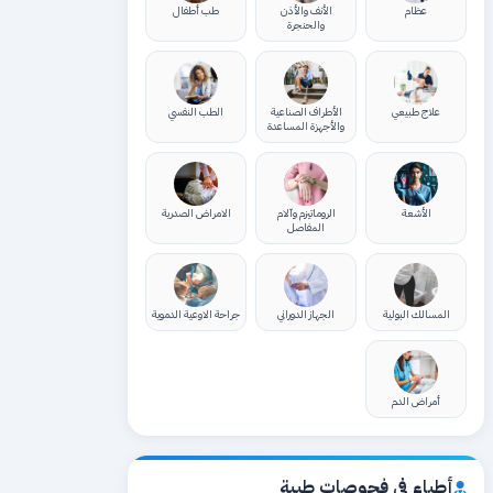
عظام
الأنف والأذن
طب أطفال
والحنجرة
علاج طبيعي
الأطراف الصناعية
الطب النفسي
والأجهزة المساعدة
الأشعة
الروماتيزم وآلام
الامراض الصدرية
المفاصل
المسالك البولية
الجهاز الدوراني
جراحة الاوعية الدموية
أمراض الدم
أطباء في فحوصات طبية