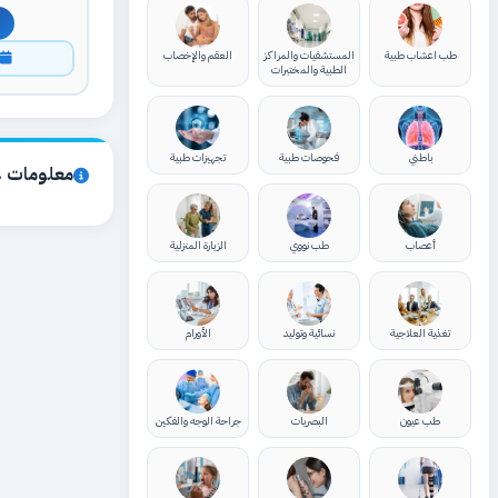
طب اعشاب طبية
المستشفيات والمراكز
العقم والإخصاب
ا
الطبية والمختبرات
باطني
فحوصات طبية
تجهيزات طبية
معلومات ع
أعصاب
طب نووي
الزيارة المنزلية
تغذية العلاجية
نسائية وتوليد
الأورام
طب عيون
البصريات
جراحة الوجه والفكين