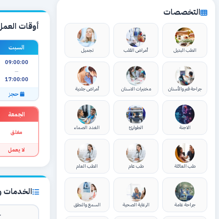
التخصصات
أوقات العمل
السبت
الطب البديل
أمراض القلب
تجميل
09:00:00
—
17:00:00
جراحة فم والأسنان
مختبرات الاسنان
أمراض جلدية
حجز
الجمعة
الاجنة
الطوارئ
الغدد الصماء
مغلق
لا يعمل
طب العائلة
طب عام
الطب العام
الخدمات وا
جراحة عامة
الرعاية الصحية
السمع والنطق
ك