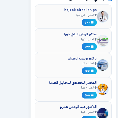
hajzak altebi dr. ps
الخليل - عين سارة
حجز
مختبر الوطن الطبي دورا
الخليل - دورا
حجز
د كرم يوسف البطران
الخليل - اذنا
حجز
المختبر التخصصي للتحاليل الطبية
الخليل - دورا
حجز
الدكتور عبد الرحمن عمرو
الخليل - دورا