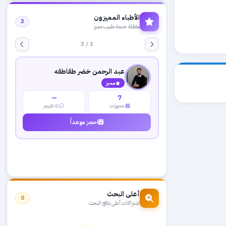
الأطباء المميزون
3
مفعّلة خدمة طبيب مميز
1 / 3
عبد الرحمن خضر طقاطقه
مميز
—
7
حجوزات
0 تقييم
احجز موعداً
أعلى البحث
0
اشتراكات أعلى نتائج البحث