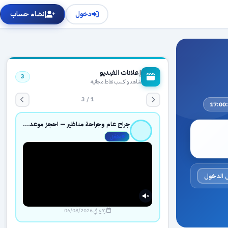
دخول
إنشاء حساب
إعلانات الفيديو
3
شاهد واكسب نقاط مجانية
1 / 3
جراح عام وجراحة مناظير — احجز موعدك بثقة عبر حجزك الطبي
مفعّل
 الدخول
رُفع في 06/08/2026