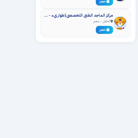
حجز
مركز الماجد الطبي التخصصي(طواريء - عيادات - مختبر - اشعه)
الخليل - سعير
حجز