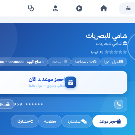
شامي للبصريات
شامي للبصريات
(0 تقييم)
الخليل - دورا
782 مشاهدة
1 خدمات
متاح اليوم · 09:00:00 – 17:00:00
احجز موعدك الآن
مجاني وسريع — ثوانٍ فقط
سجّل
059 ••••••
حجز موعد
استشارة
مفضلة
مشاركة