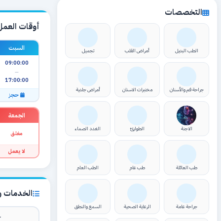
التخصصات
أوقات العمل
السبت
الطب البديل
أمراض القلب
تجميل
09:00:00
—
17:00:00
جراحة فم والأسنان
مختبرات الاسنان
أمراض جلدية
حجز
الجمعة
الاجنة
الطوارئ
الغدد الصماء
مغلق
لا يعمل
طب العائلة
طب عام
الطب العام
الخدمات وا
جراحة عامة
الرعاية الصحية
السمع والنطق
ك