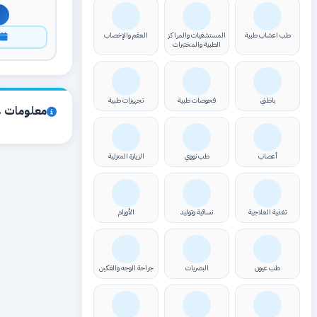
طب اعشاب طبية
المستشفيات والمراكز
العقم والإخصاب
ا
الطبية والمختبرات
باطني
فحوصات طبية
تجهيزات طبية
معلومات ع
أعصاب
طب نووي
الزيارة المنزلية
تغذية العلاجية
نسائية وتوليد
الأورام
طب عيون
البصريات
جراحة الوجه والفكين