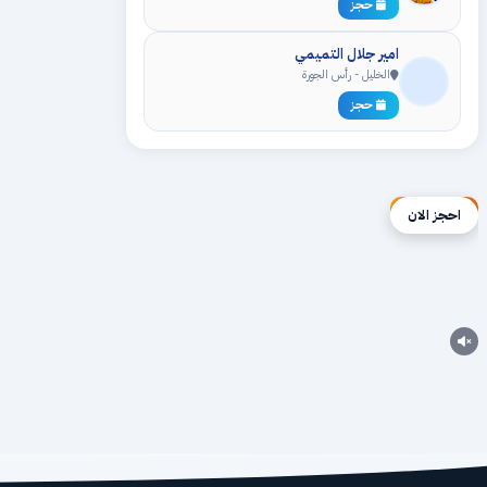
حجز
امير جلال التميمي
الخليل - رأس الجورة
حجز
إعلان ممول
احجز الان