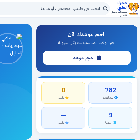
حجزك
الطبي
لمستقبل طبي
أفضل
احجز موعدك الآن
اختر الوقت المناسب لك بكل سهولة
حجز موعد
0
782
مشاهدة
تقييم
—
1
خدمة
تقييم