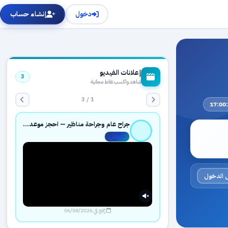
دخول
إنشاء حساب
إعلانات الفيديو
3
شاهد واكسب نقاط مجانية
1 / 3
جراح عام وجراحة مناظير — احجز موعدك بثقة عبر حجزك الطبي
مفعّل
 الدخول
رُفع في 06/08/2026