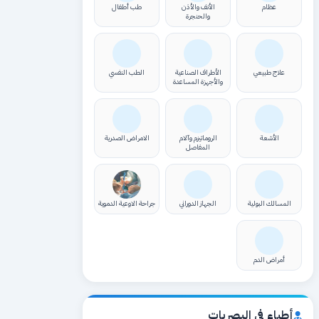
عظام
الأنف والأذن
طب أطفال
والحنجرة
علاج طبيعي
الأطراف الصناعية
الطب النفسي
والأجهزة المساعدة
الأشعة
الروماتيزم وآلام
الامراض الصدرية
المفاصل
المسالك البولية
الجهاز الدوراني
جراحة الاوعية الدموية
أمراض الدم
أطباء في البصريات