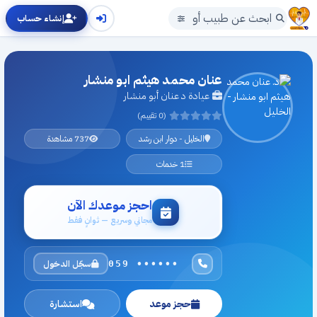
إنشاء حساب
عنان محمد هيثم ابو منشار
عيادة د عنان أبو منشار
(0 تقييم)
الخليل - دوار ابن رشد
737 مشاهدة
1 خدمات
احجز موعدك الآن
مجاني وسريع — ثوانٍ فقط
سجّل الدخول
059 ••••••
حجز موعد
استشارة