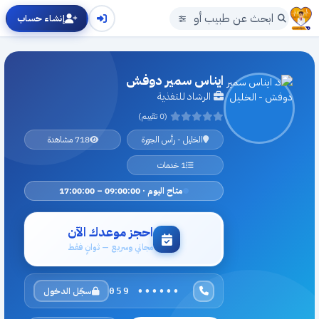
إنشاء حساب
ايناس سمير دوفش
الرشاد للتغذية
(0 تقييم)
الخليل - رأس الجورة
718 مشاهدة
1 خدمات
متاح اليوم · 09:00:00 – 17:00:00
احجز موعدك الآن
مجاني وسريع — ثوانٍ فقط
سجّل الدخول
059 ••••••