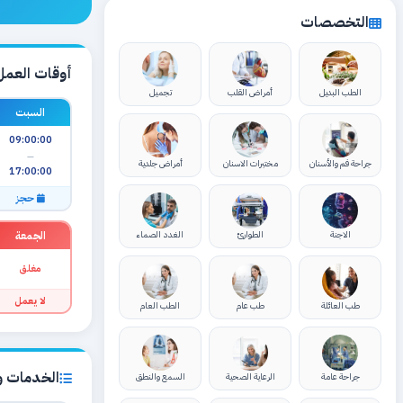
التخصصات
أوقات العمل
الطب البديل
أمراض القلب
تجميل
السبت
09:00:00
—
جراحة فم والأسنان
مختبرات الاسنان
أمراض جلدية
17:00:00
حجز
الجمعة
الاجنة
الطوارئ
الغدد الصماء
مغلق
لا يعمل
طب العائلة
طب عام
الطب العام
الخدمات وا
جراحة عامة
الرعاية الصحية
السمع والنطق