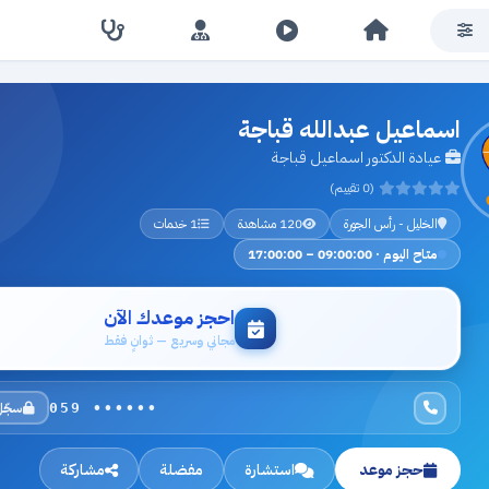
اسماعيل عبدالله قباجة
عيادة الدكتور اسماعيل قباجة
(0 تقييم)
الخليل - رأس الجورة
120 مشاهدة
1 خدمات
متاح اليوم · 09:00:00 – 17:00:00
احجز موعدك الآن
مجاني وسريع — ثوانٍ فقط
سجّل
059 ••••••
حجز موعد
استشارة
مفضلة
مشاركة