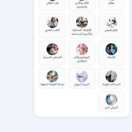
عظام
الأنف والأذن
طب أطفال
والحنجرة
علاج طبيعي
الأطراف الصناعية
الطب النفسي
والأجهزة المساعدة
الأشعة
الروماتيزم وآلام
الامراض الصدرية
المفاصل
المسالك البولية
الجهاز الدوراني
جراحة الاوعية الدموية
أمراض الدم