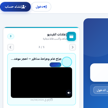
دخول
إنشاء حساب
إعلانات الفيديو
3
شاهد واكسب نقاط مجانية
1 / 3
جراح عام وجراحة مناظير — احجز موعدك بثقة عبر حجزك الطبي
مفعّل
 الدخول
رُفع في 06/08/2026