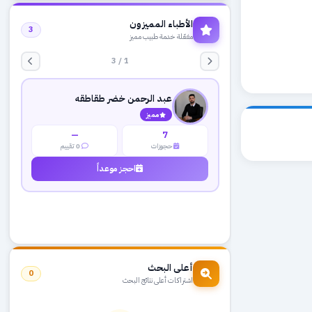
الأطباء المميزون
3
مفعّلة خدمة طبيب مميز
1 / 3
عبد الرحمن خضر طقاطقه
مميز
—
7
حجوزات
0 تقييم
احجز موعداً
أعلى البحث
0
اشتراكات أعلى نتائج البحث