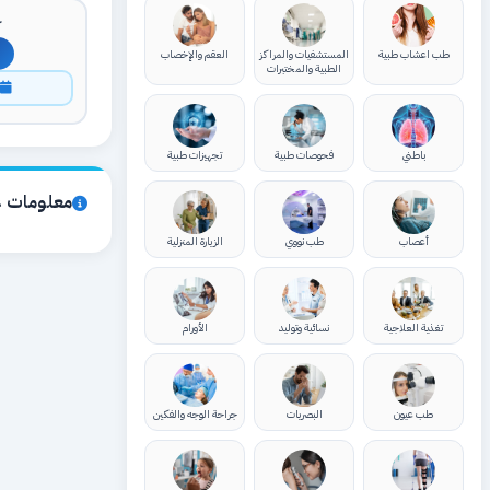
ك
طب اعشاب طبية
المستشفيات والمراكز
العقم والإخصاب
الطبية والمختبرات
ا
باطني
فحوصات طبية
تجهيزات طبية
معلومات ع
أعصاب
طب نووي
الزيارة المنزلية
تغذية العلاجية
نسائية وتوليد
الأورام
طب عيون
البصريات
جراحة الوجه والفكين