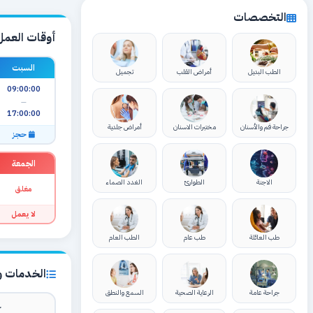
التخصصات
أوقات العمل
السبت
الطب البديل
أمراض القلب
تجميل
09:00:00
—
17:00:00
جراحة فم والأسنان
مختبرات الاسنان
أمراض جلدية
حجز
الجمعة
الاجنة
الطوارئ
الغدد الصماء
مغلق
لا يعمل
طب العائلة
طب عام
الطب العام
الخدمات وا
جراحة عامة
الرعاية الصحية
السمع والنطق
ك