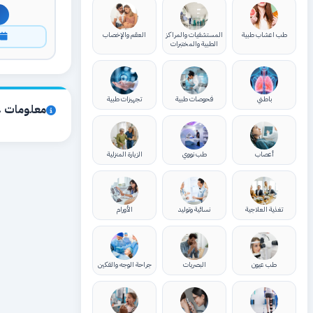
طب اعشاب طبية
المستشفيات والمراكز
العقم والإخصاب
ا
الطبية والمختبرات
باطني
فحوصات طبية
تجهيزات طبية
معلومات ع
أعصاب
طب نووي
الزيارة المنزلية
تغذية العلاجية
نسائية وتوليد
الأورام
طب عيون
البصريات
جراحة الوجه والفكين