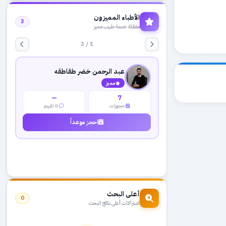
الأطباء المميزون
3
مفعّلة خدمة طبيب مميز
1 / 3
عبد الرحمن خضر طقاطقه
مميز
—
7
حجوزات
0 تقييم
احجز موعداً
أعلى البحث
0
اشتراكات أعلى نتائج البحث