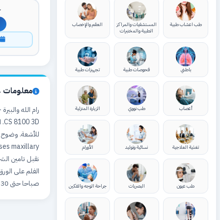
ك
طب اعشاب طبية
المستشفيات والمراكز
العقم والإخصاب
الطبية والمختبرات
ا
باطني
فحوصات طبية
تجهيزات طبية
معلومات ع
أعصاب
طب نووي
الزيارة المنزلية
3D
ses maxillary
تغذية العلاجية
نسائية وتوليد
الأورام
نقبل تامين الشر
صباحا حتى 7:30 مساء. امكانية حجز مواعيد مسبقة. الجمعة عطلة. ملاحظة. يتوفر موقف سيارة مجاني.
طب عيون
البصريات
جراحة الوجه والفكين