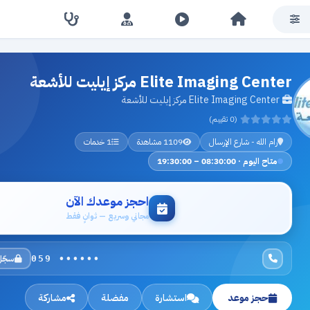
Elite Imaging Center مركز إيليت للأشعة
Elite Imaging Center مركز إيليت للأشعة
(0 تقييم)
رام الله - شارع الإرسال
1109 مشاهدة
1 خدمات
متاح اليوم · 08:30:00 – 19:30:00
احجز موعدك الآن
مجاني وسريع — ثوانٍ فقط
سجّل
059 ••••••
حجز موعد
استشارة
مفضلة
مشاركة