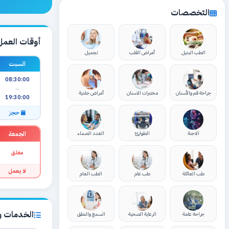
التخصصات
أوقات العمل
الطب البديل
أمراض القلب
تجميل
السبت
08:30:00
—
جراحة فم والأسنان
مختبرات الاسنان
أمراض جلدية
19:30:00
حجز
الجمعة
الاجنة
الطوارئ
الغدد الصماء
مغلق
لا يعمل
طب العائلة
طب عام
الطب العام
الخدمات وا
جراحة عامة
الرعاية الصحية
السمع والنطق