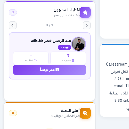
الأطباء المميزون
3
مفعّلة خدمة طبيب مميز
1 / 3
عبد الرحمن خضر طقاطقه
مميز
—
7
حجوزات
0 تقييم
رام الله والبيرة - ش. الارسال - النجمة مول. الطابق الرابع مركز متخصص باشعة الاسنان والفكين. جهاز Carestream
احجز موعداً
. الاقل تعرض
3D CT imaging. Mandibu
canal. T
لزكاة. طباعة
الفلم على الورق. اخراجه على cd. امكانية الارسال عبر الايميل والواتس اب. اوقات الدوام يوميا من الساعة 8:30
أعلى البحث
0
اشتراكات أعلى نتائج البحث