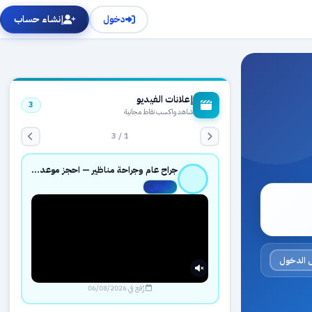
دخول
إنشاء حساب
إعلانات الفيديو
3
شاهد واكسب نقاط مجانية
1 / 3
جراح عام وجراحة مناظير — احجز موعدك بثقة عبر حجزك الطبي
مفعّل
 الدخول
رُفع في 06/08/2026