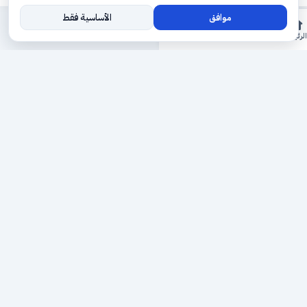
موافق
الأساسية فقط
المزيد
الرئيسية
الأقسام
ريلز
حجوزاتي
السجل
حجزك الطبي
لمستقبل طبي أفضل
منصة رقمية متكاملة تربط المرضى بأطبائهم، وتُيسّر إدارة
المواعيد والسجلات الطبية بكل سهولة وأمان.
روابط سريعة
من نحن
خدماتنا
سياسة الخصوصية