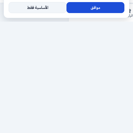
موافق
الأساسية فقط
المزيد
الرئيسية
الأقسام
ريلز
حجوزاتي
السجل
حجزك الطبي
لمستقبل طبي أفضل
منصة رقمية متكاملة تربط المرضى بأطبائهم، وتُيسّر إدارة
المواعيد والسجلات الطبية بكل سهولة وأمان.
روابط سريعة
من نحن
خدماتنا
سياسة الخصوصية