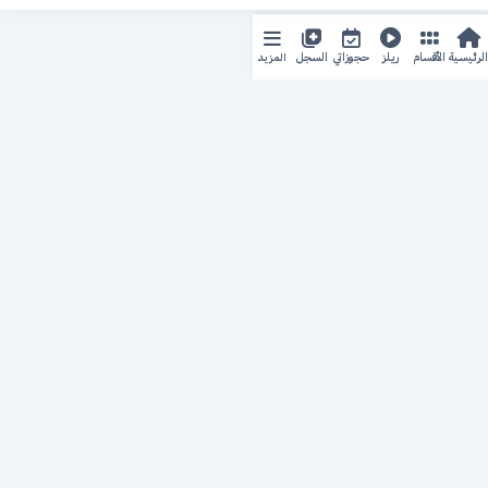
المزيد
الرئيسية
الأقسام
ريلز
حجوزاتي
السجل
حجزك الطبي
لمستقبل طبي أفضل
منصة رقمية متكاملة تربط المرضى بأطبائهم، وتُيسّر إدارة
المواعيد والسجلات الطبية بكل سهولة وأمان.
روابط سريعة
من نحن
خدماتنا
سياسة الخصوصية