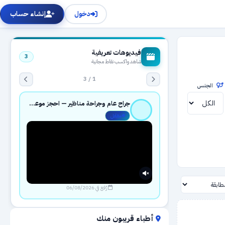
دخول
إنشاء حساب
فيديوهات تعريفية
3
شاهد واكسب نقاط مجانية
1 / 3
الجنس
جراح عام وجراحة مناظير — احجز موعدك بثقة عبر حجزك الطبي
مفعّل
رُفع في 06/08/2026
أطباء قريبون منك