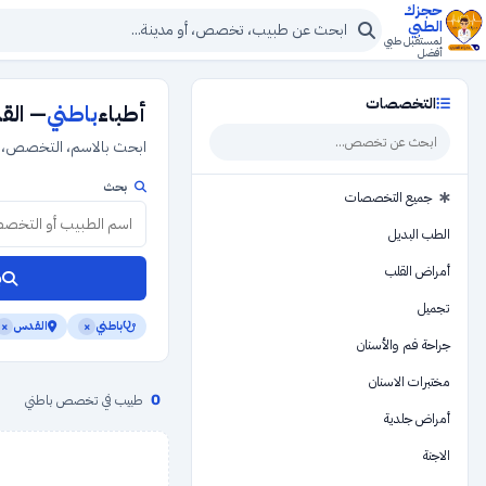
حجزك
الطبي
لمستقبل طبي
أفضل
التخصصات
أطباء
باطني
— ال
ابحث بالاسم، التخصص، أو
بحث
جميع التخصصات
الطب البديل
أمراض القلب
ب
تجميل
باطني
القدس
×
×
جراحة فم والأسنان
مختبرات الاسنان
0
طبيب في تخصص باطني
أمراض جلدية
الاجنة