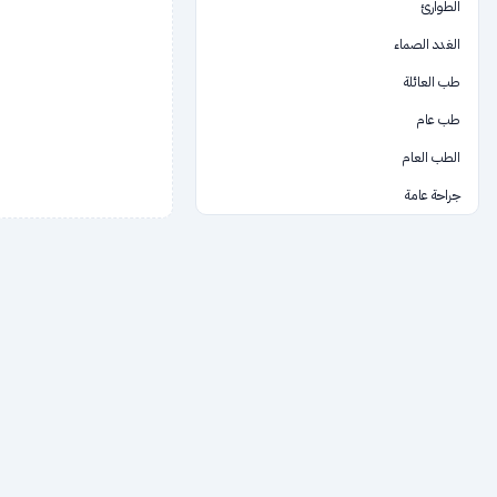
الطوارئ
الغدد الصماء
طب العائلة
طب عام
الطب العام
جراحة عامة
الرعاية الصحية
السمع والنطق
طب اعشاب طبية
المستشفيات والمراكز الطبية والمختبرات
العقم والإخصاب
باطني
فحوصات طبية
تجهيزات طبية