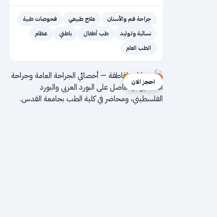
جراحة فم والأسنان
علاج طبيعي
فحوصات طبية
نسائية وتوليد
طب أطفال
باطني
عظام
الطب العام
إعلان ممول
احجز الان