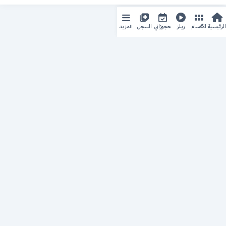
المزيد
الرئيسية
الأقسام
ريلز
حجوزاتي
السجل
حجزك الطبي
لمستقبل طبي أفضل
منصة رقمية متكاملة تربط المرضى بأطبائهم، وتُيسّر إدارة
المواعيد والسجلات الطبية بكل سهولة وأمان.
روابط سريعة
من نحن
خدماتنا
سياسة الخصوصية