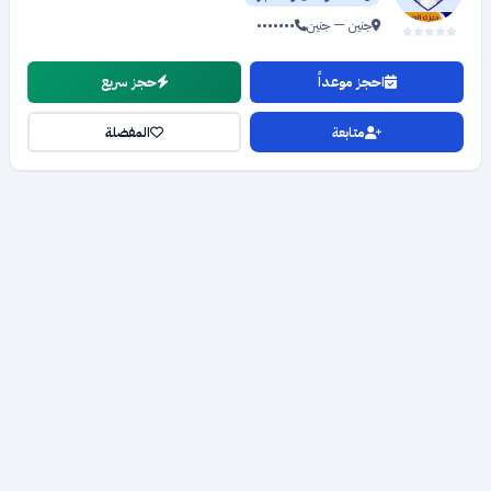
جنين — جنين
•••••••
احجز موعداً
حجز سريع
متابعة
المفضلة