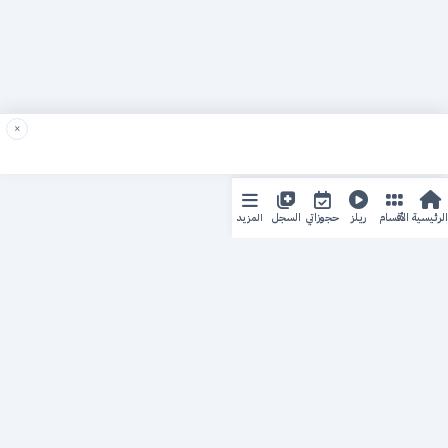
×
المزيد
الرئيسية
الأقسام
ريلز
حجوزاتي
السجل
حجزك الطبي
لمستقبل طبي أفضل
منصة رقمية متكاملة تربط المرضى بأطبائهم، وتُيسّر إدارة
المواعيد والسجلات الطبية بكل سهولة وأمان.