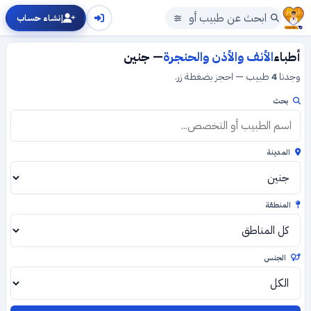
إنشاء حساب
أطباء
الأنف والأذن والحنجرة
— جنين
وجدنا
4
طبيب — احجز بضغطة زر.
بحث
المدينة
المنطقة
الجنس