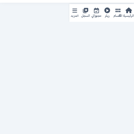
المزيد
الرئيسية
الأقسام
ريلز
حجوزاتي
السجل
حجزك الطبي
لمستقبل طبي أفضل
منصة رقمية متكاملة تربط المرضى بأطبائهم، وتُيسّر إدارة
المواعيد والسجلات الطبية بكل سهولة وأمان.
روابط سريعة
من نحن
خدماتنا
سياسة الخصوصية