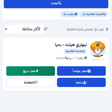
بحث
تغذية العلاجية
سلفيت
×
×
1
طبيب في تخصص تغذية العلاجية
نيوتري هيلث - بديا
تغذية العلاجية
سلفيت — بديا
•••••••
احجز موعداً
حجز سريع
متابعة
المفضلة