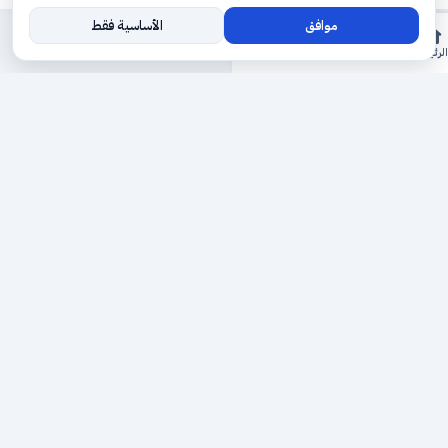
موافق
الأساسية فقط
المزيد
الرئيسية
الأقسام
ريلز
حجوزاتي
السجل
حجزك الطبي
لمستقبل طبي أفضل
منصة رقمية متكاملة تربط المرضى بأطبائهم، وتُيسّر إدارة
المواعيد والسجلات الطبية بكل سهولة وأمان.
روابط سريعة
من نحن
خدماتنا
سياسة الخصوصية