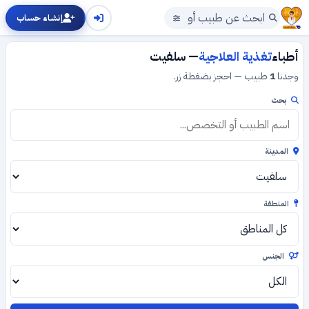
إنشاء حساب
أطباء
تغذية العلاجية
— سلفيت
وجدنا
1
طبيب — احجز بضغطة زر.
بحث
المدينة
المنطقة
الجنس