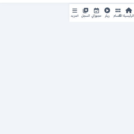
المزيد
الرئيسية
الأقسام
ريلز
حجوزاتي
السجل
حجزك الطبي
لمستقبل طبي أفضل
منصة رقمية متكاملة تربط المرضى بأطبائهم، وتُيسّر إدارة
المواعيد والسجلات الطبية بكل سهولة وأمان.
روابط سريعة
من نحن
خدماتنا
سياسة الخصوصية