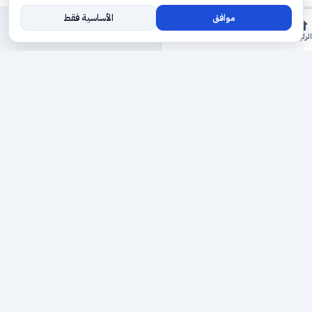
موافق
الأساسية فقط
المزيد
الرئيسية
الأقسام
ريلز
حجوزاتي
السجل
حجزك الطبي
لمستقبل طبي أفضل
منصة رقمية متكاملة تربط المرضى بأطبائهم، وتُيسّر إدارة
المواعيد والسجلات الطبية بكل سهولة وأمان.
روابط سريعة
من نحن
خدماتنا
سياسة الخصوصية