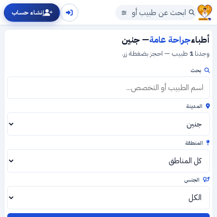
إنشاء حساب
أطباء
جراحة عامة
— جنين
وجدنا
1
طبيب — احجز بضغطة زر.
بحث
المدينة
المنطقة
الجنس