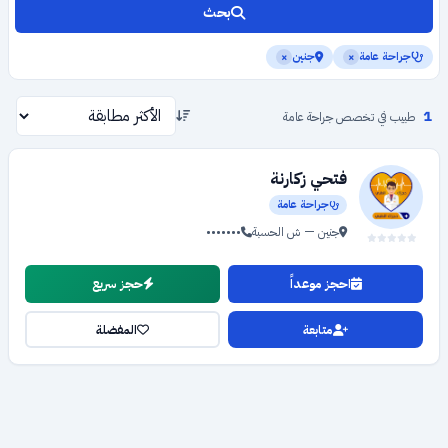
بحث
جراحة عامة
جنين
×
×
1
طبيب في تخصص جراحة عامة
فتحي زكارنة
جراحة عامة
جنين — ش الحسبة
•••••••
احجز موعداً
حجز سريع
متابعة
المفضلة