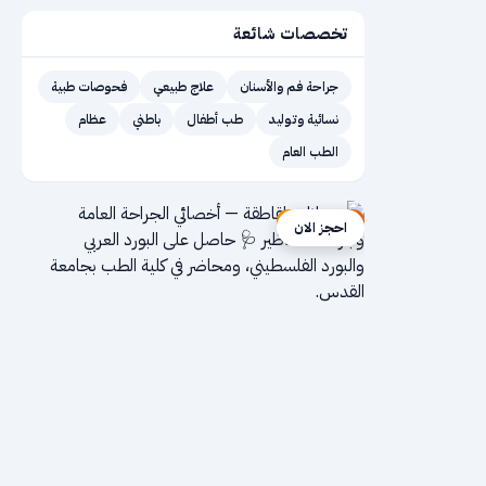
تخصصات شائعة
جراحة فم والأسنان
علاج طبيعي
فحوصات طبية
نسائية وتوليد
طب أطفال
باطني
عظام
الطب العام
إعلان ممول
احجز الان