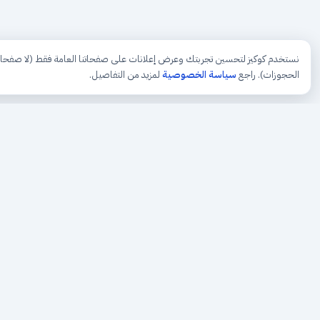
علاج طبيعي
الأطراف الصناعية والأجهزة المساعدة
نستخدم كوكيز لتحسين تجربتك وعرض إعلانات على صفحاتنا العامة فقط (لا صفحا
الطب النفسي
الحجوزات). راجع
سياسة الخصوصية
لمزيد من التفاصيل.
الأشعة
الروماتيزم وآلام المفاصل
الامراض الصدرية
حجزك الطبي
المسالك البولية
لمستقبل طبي أفضل
الجهاز الدوراني
منصة رقمية متكاملة تربط المرضى بأطبائهم، وتُيسّر إدارة
المواعيد والسجلات الطبية بكل سهولة وأمان.
جراحة الاوعية الدموية
أمراض الدم