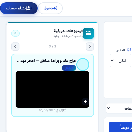
دخول
إنشاء حساب
فيديوهات تعريفية
3
شاهد واكسب نقاط مجانية
1 / 3
الجنس
جراح عام وجراحة مناظير — احجز موعدك بثقة عبر حجزك الطبي
مفعّل
رُفع في 06/08/2026
 موعداً