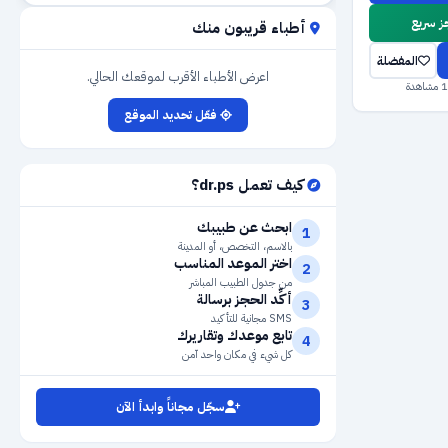
 سريع
أطباء قريبون منك
المفضلة
اعرض الأطباء الأقرب لموقعك الحالي.
فعّل تحديد الموقع
كيف تعمل dr.ps؟
ابحث عن طبيبك
1
بالاسم، التخصص، أو المدينة
اختر الموعد المناسب
2
من جدول الطبيب المباشر
أكِّد الحجز برسالة
3
SMS مجانية للتأكيد
تابع موعدك وتقاريرك
4
كل شيء في مكان واحد آمن
سجّل مجاناً وابدأ الآن