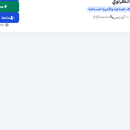
لكفراوي
حجز
اف الصناعية والأجهزة المساعدة
— أبو ديس
053•••••••
متابعة
195 مشاهدة