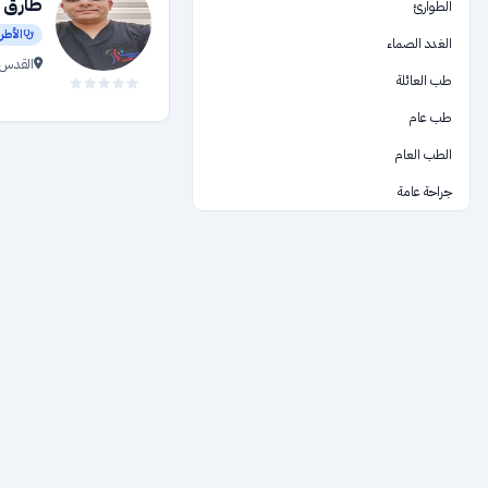
طارق ا
الطوارئ
الأطر
الغدد الصماء
القدس 
طب العائلة
طب عام
الطب العام
جراحة عامة
الرعاية الصحية
السمع والنطق
طب اعشاب طبية
المستشفيات والمراكز الطبية والمختبرات
العقم والإخصاب
باطني
فحوصات طبية
تجهيزات طبية