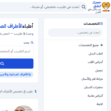
حجزك
الطبي
لمستقبل طبي
أفضل
التخصصات
أطباء
الأطراف الص
وجدنا
1
طبيب — احجز بضغ
بحث
جميع التخصصات
الطب البديل
أمراض القلب
ب
تجميل
الأطراف الصناعية والأجهز
جراحة فم والأسنان
مختبرات الاسنان
1
طبيب في تخصص الأطراف الصنا
أمراض جلدية
الاجنة