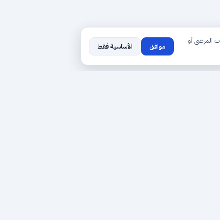
ت المرضى أو
موافق
الأساسية فقط
روابط سريعة
خدماتنا
من نحن
أطباؤنا
سياسة الخصوصية
حجز موعد
الشروط والأحكام
لوحة الطبيب
حول حجزك الطبي
المحفظة الطبية
تواصل معنا
نقاط المكافآت
انضم إلينا