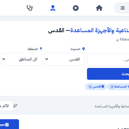
ناعية والأجهزة المساعدة
— القدس
طة زر.
المدينة
المنطقة
حث
ة المساعدة
القدس
×
×
عية والأجهزة المساعدة
احجز