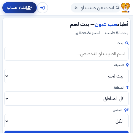
إنشاء حساب
أطباء
طب عيون
— بيت لحم
وجدنا
5
طبيب — احجز بضغطة زر.
بحث
المدينة
المنطقة
الجنس