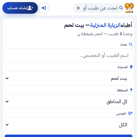
إنشاء حساب
أطباء
الزيارة المنزلية
— بيت لحم
وجدنا
1
طبيب — احجز بضغطة زر.
بحث
المدينة
المنطقة
الجنس