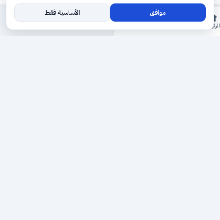
موافق
الأساسية فقط
المزيد
الرئيسية
الأقسام
ريلز
حجوزاتي
السجل
حجزك الطبي
لمستقبل طبي أفضل
منصة رقمية متكاملة تربط المرضى بأطبائهم، وتُيسّر إدارة
المواعيد والسجلات الطبية بكل سهولة وأمان.
روابط سريعة
من نحن
خدماتنا
سياسة الخصوصية