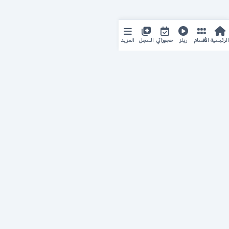
المزيد
الرئيسية
الأقسام
ريلز
حجوزاتي
السجل
حجزك الطبي
لمستقبل طبي أفضل
منصة رقمية متكاملة تربط المرضى بأطبائهم، وتُيسّر إدارة
المواعيد والسجلات الطبية بكل سهولة وأمان.
روابط سريعة
من نحن