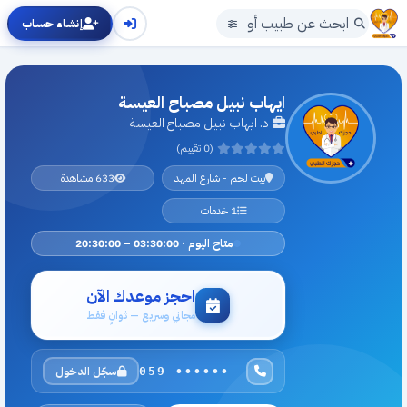
إنشاء حساب
ايهاب نبيل مصباح العيسة
د. ايهاب نبيل مصباح العيسة
(0 تقييم)
بيت لحم - شارع المهد
633 مشاهدة
1 خدمات
متاح اليوم · 03:30:00 – 20:30:00
احجز موعدك الآن
مجاني وسريع — ثوانٍ فقط
سجّل الدخول
059 ••••••