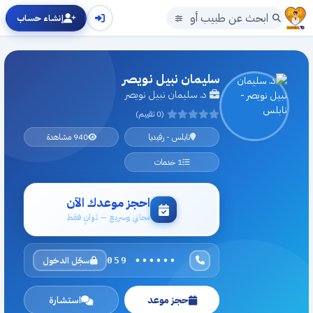
إنشاء حساب
سليمان نبيل نويصر
د. سليمان نبيل نويصر
(0 تقييم)
نابلس - رفيديا
940 مشاهدة
1 خدمات
احجز موعدك الآن
مجاني وسريع — ثوانٍ فقط
سجّل الدخول
059 ••••••
حجز موعد
استشارة