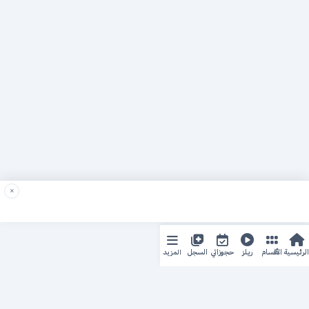
×
المزيد
الرئيسية
الأقسام
ريلز
حجوزاتي
السجل