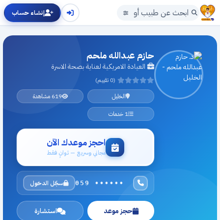
إنشاء حساب
حازم عبدالله ملحم
العيادة الامريكية لعناية بصحة الاسرة
(0 تقييم)
الخليل
619 مشاهدة
1 خدمات
احجز موعدك الآن
مجاني وسريع — ثوانٍ فقط
سجّل الدخول
059 ••••••
حجز موعد
استشارة