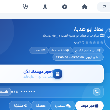
معاذ ابو هدبة
عيادات د.معاذ ابو هدبة لطب وزراعة الاسنان
(0 تقييم)
نابلس - الدوار الرئيسي
840 مشاهدة
1 خدمات
متاح اليوم · 09:00:00 – 17:00:00
احجز موعدك الآن
مجاني وسريع — ثوانٍ فقط
سجّل
058 ••••••
حجز موعد
استشارة
مفضلة
مشاركة