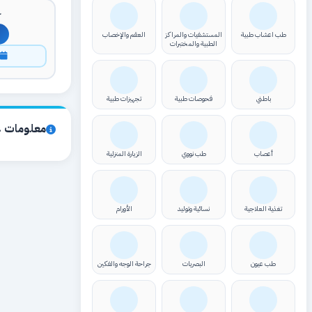
ك
طب اعشاب طبية
المستشفيات والمراكز
العقم والإخصاب
الطبية والمختبرات
ا
باطني
فحوصات طبية
تجهيزات طبية
معلومات ع
أعصاب
طب نووي
الزيارة المنزلية
تغذية العلاجية
نسائية وتوليد
الأورام
طب عيون
البصريات
جراحة الوجه والفكين