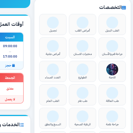
التخصصات
أوقات العمل
الطب البديل
أمراض القلب
تجميل
السبت
09:00:00
—
جراحة فم والأسنان
مختبرات الاسنان
أمراض جلدية
17:00:00
حجز
الجمعة
الاجنة
الطوارئ
الغدد الصماء
مغلق
لا يعمل
طب العائلة
طب عام
الطب العام
الخدمات وا
جراحة عامة
الرعاية الصحية
السمع والنطق