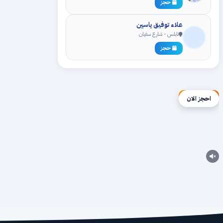
حجز
علاء توفيق ياسين
نابلس - شارع سفيان
حجز
إعلان ممول
احجز الان