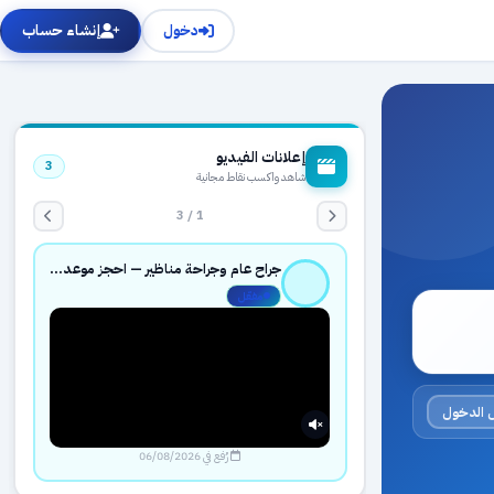
دخول
إنشاء حساب
إعلانات الفيديو
3
شاهد واكسب نقاط مجانية
1 / 3
جراح عام وجراحة مناظير — احجز موعدك بثقة عبر حجزك الطبي
مفعّل
 الدخول
رُفع في 06/08/2026