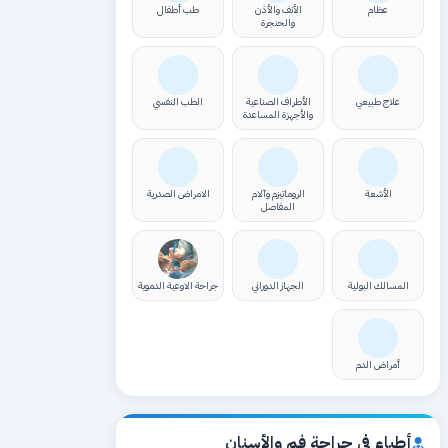
عظام
الأنف والأذن
طب أطفال
والحنجرة
علاج طبيعي
الأطراف الصناعية
الطب النفسي
والأجهزة المساعدة
الأشعة
الروماتيزم وآلام
الامراض الصدرية
المفاصل
المسالك البولية
الجهاز الدوراني
جراحة الاوعية الدموية
أمراض الدم
أطباء في جراحة فم والأسنان