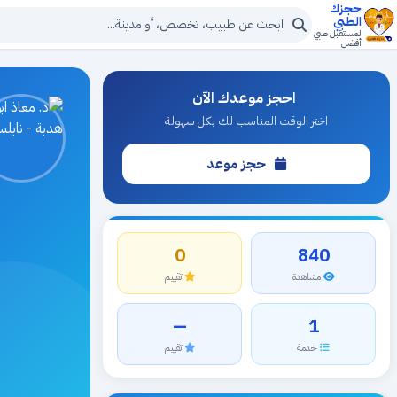
حجزك
الطبي
لمستقبل طبي
أفضل
احجز موعدك الآن
اختر الوقت المناسب لك بكل سهولة
حجز موعد
0
840
مشاهدة
تقييم
—
1
خدمة
تقييم