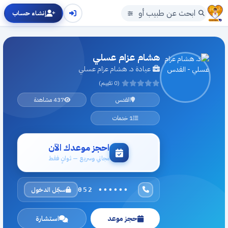
إنشاء حساب
هشام عزام عسلي
عيادة د. هشام عزام عسلي
(0 تقييم)
القدس
437 مشاهدة
1 خدمات
احجز موعدك الآن
مجاني وسريع — ثوانٍ فقط
سجّل الدخول
052 ••••••
حجز موعد
استشارة