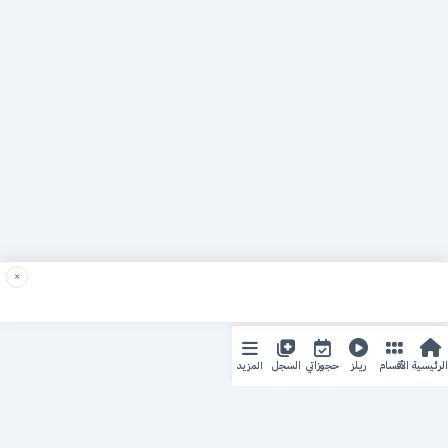
×
المزيد
الرئيسية
الأقسام
ريلز
حجوزاتي
السجل