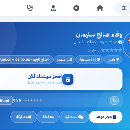
وفاء صالح سليمان
عيادة د. وفاء صالح سليمان
(0 تقييم)
القدس
353 مشاهدة
1 خدمات
متاح اليوم · 09:00:00 – 17:00:00
احجز موعدك الآن
مجاني وسريع — ثوانٍ فقط
سجّل
059 ••••••
حجز موعد
استشارة
مفضلة
مشاركة