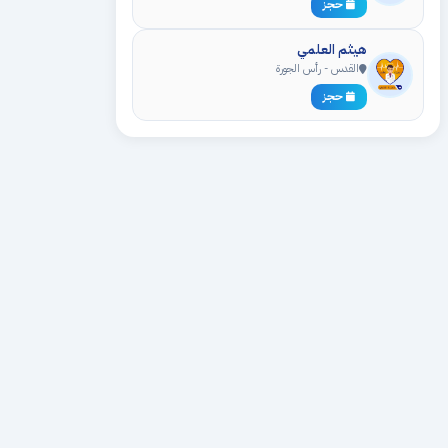
حجز
هيثم العلمي
القدس - رأس الجورة
حجز