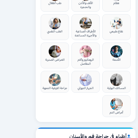
عظام
الأنف والأذن
طب أطفال
والحنجرة
علاج طبيعي
الأطراف الصناعية
الطب النفسي
والأجهزة المساعدة
الأشعة
الروماتيزم وآلام
الامراض الصدرية
المفاصل
المسالك البولية
الجهاز الدوراني
جراحة الاوعية الدموية
أمراض الدم
أطباء في جراحة فم والأسنان