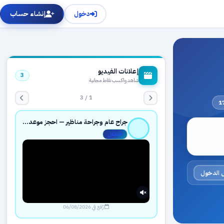
دخول
إنشاء حساب
إعلانات الفيديو
3
شاهد واكسب نقاط مجانية
1 / 3
جراح عام وجراحة مناظير — احجز موعدك بثقة عبر حجزك الطبي
مفعّل
 الدخول
رُفع في 06/08/2026