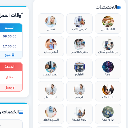
التخصصات
أوقات العمل
السبت
الطب البديل
أمراض القلب
تجميل
09:00:00
—
17:00:00
جراحة فم والأسنان
مختبرات الاسنان
أمراض جلدية
حجز
الجمعة
الاجنة
الطوارئ
الغدد الصماء
مغلق
لا يعمل
طب العائلة
طب عام
الطب العام
الخدمات وا
جراحة عامة
الرعاية الصحية
السمع والنطق
ك