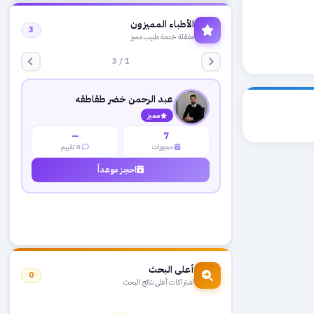
الأطباء المميزون
3
مفعّلة خدمة طبيب مميز
1 / 3
عبد الرحمن خضر طقاطقه
مميز
—
7
حجوزات
0 تقييم
احجز موعداً
أعلى البحث
0
اشتراكات أعلى نتائج البحث