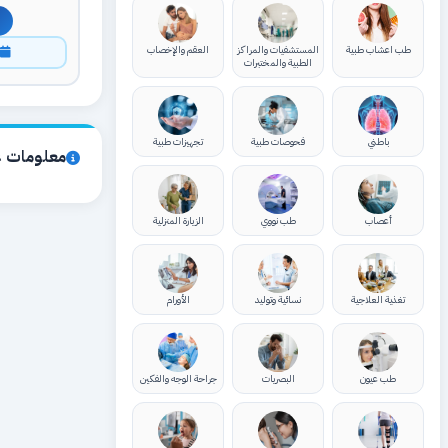
طب اعشاب طبية
المستشفيات والمراكز
العقم والإخصاب
ا
الطبية والمختبرات
باطني
فحوصات طبية
تجهيزات طبية
معلومات ع
أعصاب
طب نووي
الزيارة المنزلية
تغذية العلاجية
نسائية وتوليد
الأورام
طب عيون
البصريات
جراحة الوجه والفكين