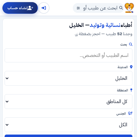
إنشاء حساب
أطباء
نسائية وتوليد
— الخليل
وجدنا
52
طبيب — احجز بضغطة زر.
بحث
المدينة
المنطقة
الجنس